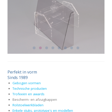
Perfekt in vorm
Sinds 1989
Gebogen vormen
Technische producten
Trofeeёn en awards
Bescherm- en afzuigkappen
Rolstoelwerkbladen
Enkele stuks, prototype's en modellen